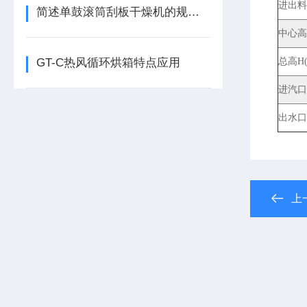
进出料
简述单鼓滚筒刮板干燥机的规范使用方法
中心高F
GT-C热风循环烘箱特点应用
总高H(
进汽口
出水口
上