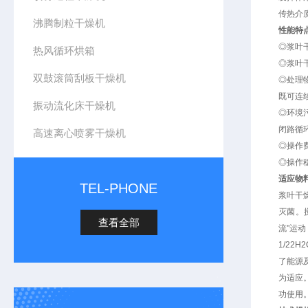
传热介
沸腾制粒干燥机
性能特
◎浆叶
热风循环烘箱
◎浆叶
双鼓滚筒刮板干燥机
◎处理
既可连
振动流化床干燥机
◎环境
闭路循
高速离心喷雾干燥机
◎操作
◎操作
适应物
TEL-PHONE
浆叶干
灭菌。
查看全部
流"运动
1/2
了能源
为适应
功使用